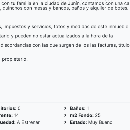
e con tu familia en la ciudad de Junín, contamos con una ca
os, quinchos con mesas y bancos, baños y alquiler de botes.
s, impuestos y servicios, fotos y medidas de este inmueble
ario y pueden no estar actualizados a la hora de la
discordancias con las que surgen de los las facturas, título
 propietario.
torios:
0
Baños:
1
rente:
14
m2 Fondo:
25
guedad:
A Estrenar
Estado:
Muy Bueno