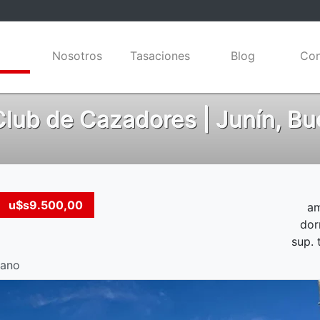
edades
Nosotros
Tasaciones
Blog
Con
Club de Cazadores | Junín, Bu
u$s9.500,00
am
dor
sup. 
lano