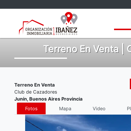
Propi
Terreno En Venta | 
Terreno En Venta
Club de Cazadores
Junín, Buenos Aires Provincia
Fotos
Mapa
Video
P