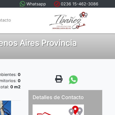
Whatsapp
0236 15-462-3086
tacto
enos Aires Provincia
bientes:
0
mitorios:
0
total:
0 m2
Detalles de Contacto