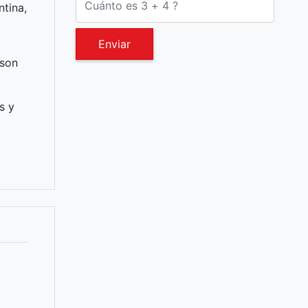
ntina,
Enviar
 son
s y