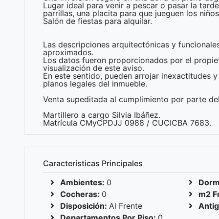
Lugar ideal para venir a pescar o pasar la tard
parrillas, una placita para que jueguen los niñ
Salón de fiestas para alquilar.
Las descripciones arquitectónicas y funcionale
aproximados.
Los datos fueron proporcionados por el propiet
visualización de este aviso.
En este sentido, pueden arrojar inexactitudes y 
planos legales del inmueble.
Venta supeditada al cumplimiento por parte del
Martillero a cargo Silvia Ibáñez.
Matrícula CMyCPDJJ 0988 / CUCICBA 7683.
Características Principales
Ambientes:
0
Dormi
Cocheras:
0
m2 F
Disposición:
Al Frente
Anti
Departamentos Por Piso:
0