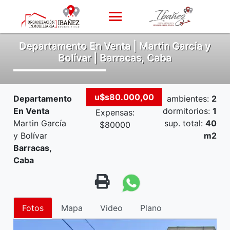
Departamento En Venta | Martin García y
Bolívar | Barracas, Caba
u$s80.000,00
Departamento
ambientes:
2
En Venta
dormitorios:
1
Expensas:
Martin García
sup. total:
40
$80000
y Bolívar
m2
Barracas,
Caba
Fotos
Mapa
Video
Plano