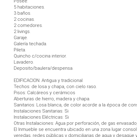
Posee:
5 habitaciones.
3 baños.
2 cocinas.
2 comedores.
2 livings.
Garaje.
Galería techada.
Pileta.
Quincho c/cocina interior.
Lavadero.
Deposito/baulera/despensa.
EDIFICACION: Antigua y tradicional.
Techos: de losa y chapa, con cielo raso.
Pisos: Calcáreos y cerámicos
Aberturas de hierro, madera y chapa.
Sanitarios: Losa blanca, de color acorde a la época de con
Instalaciones Sanitarias: Si
Instalaciones Eléctricas: Si
Otras Instalaciones: Agua por perforación, de gas envasado
El Inmueble se encuentra ubicado en una zona lugar consol
veredas, redes públicas y domiciliarias de agua y desagüe 