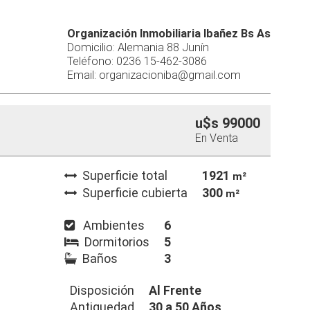
Organización Inmobiliaria Ibañez Bs As
Domicilio: Alemania 88 Junín
Teléfono: 0236 15-462-3086
Email: organizacioniba@gmail.com
u$s 99000
En Venta
Superficie total
1921
m²
Superficie cubierta
300
m²
Ambientes
6
Dormitorios
5
Baños
3
Disposición
Al Frente
Antiguedad
30 a 50 Años